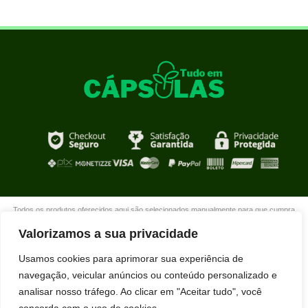
Todos os produtos oferecidos aqui são selecionados manualmente para que cumpra
com o propósito de nosso site que é oferecer produtos de qualidade com DESCONTOS
Valorizamos a sua privacidade
extraordinários para você que está realmente comprometido com sua mudança. Boas
compras!
Usamos cookies para aprimorar sua experiência de
navegação, veicular anúncios ou conteúdo personalizado e
analisar nosso tráfego. Ao clicar em "Aceitar tudo", você