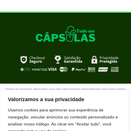
Todos os produtos oferecidos aqui são selecionados manualmente para que cumpra
com o propósito de nosso site que é oferecer produtos de qualidade com DESCONTOS
Valorizamos a sua privacidade
extraordinários para você que está realmente comprometido com sua mudança. Boas
compras!
Usamos cookies para aprimorar sua experiência de
navegação, veicular anúncios ou conteúdo personalizado e
analisar nosso tráfego. Ao clicar em "Aceitar tudo", você