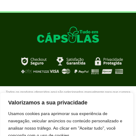
Todos os produtos oferecidos aqui são selecionados manualmente para que cumpra
com o propósito de nosso site que é oferecer produtos de qualidade com DESCONTOS
Valorizamos a sua privacidade
extraordinários para você que está realmente comprometido com sua mudança. Boas
compras!
Usamos cookies para aprimorar sua experiência de
navegação, veicular anúncios ou conteúdo personalizado e
analisar nosso tráfego. Ao clicar em "Aceitar tudo", você
concorda com o uso de cookies.