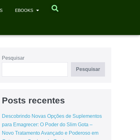
S
EBOOKS
Pesquisar
Pesquisar
Posts recentes
Descobrindo Novas Opções de Suplementos
para Emagrecer: O Poder do Slim Gota –
Novo Tratamento Avançado e Poderoso em