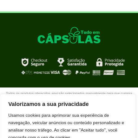
Todos os produtos oferecidos aqui são selecionados manualmente para que cumpra
com o propósito de nosso site que é oferecer produtos de qualidade com DESCONTOS
Valorizamos a sua privacidade
extraordinários para você que está realmente comprometido com sua mudança. Boas
compras!
Usamos cookies para aprimorar sua experiência de
navegação, veicular anúncios ou conteúdo personalizado e
analisar nosso tráfego. Ao clicar em "Aceitar tudo", você
concorda com o uso de cookies.