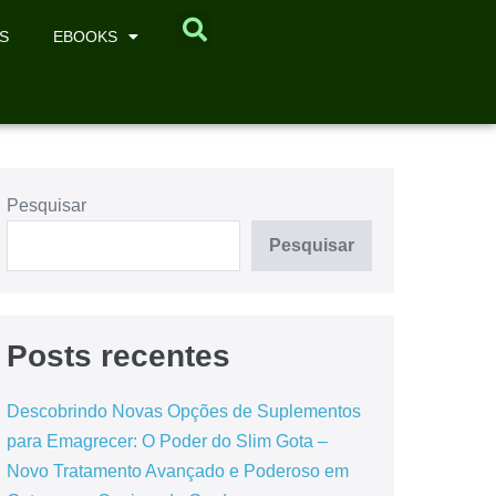
S
EBOOKS
Pesquisar
Pesquisar
Posts recentes
Descobrindo Novas Opções de Suplementos
para Emagrecer: O Poder do Slim Gota –
Novo Tratamento Avançado e Poderoso em