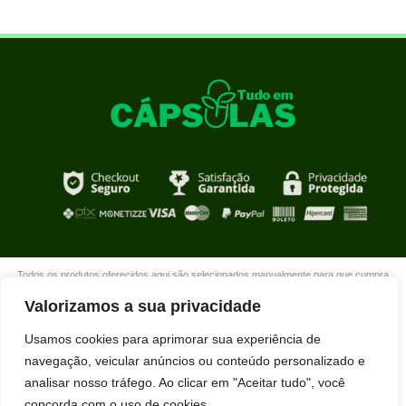
Todos os produtos oferecidos aqui são selecionados manualmente para que cumpra
com o propósito de nosso site que é oferecer produtos de qualidade com DESCONTOS
Valorizamos a sua privacidade
extraordinários para você que está realmente comprometido com sua mudança. Boas
compras!
Usamos cookies para aprimorar sua experiência de
navegação, veicular anúncios ou conteúdo personalizado e
analisar nosso tráfego. Ao clicar em "Aceitar tudo", você
concorda com o uso de cookies.