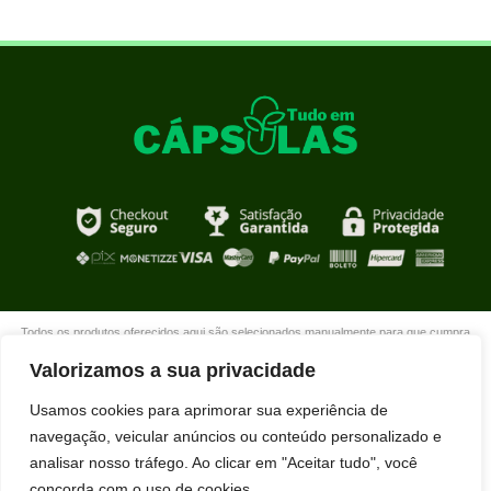
Todos os produtos oferecidos aqui são selecionados manualmente para que cumpra
com o propósito de nosso site que é oferecer produtos de qualidade com DESCONTOS
Valorizamos a sua privacidade
extraordinários para você que está realmente comprometido com sua mudança. Boas
compras!
Usamos cookies para aprimorar sua experiência de
navegação, veicular anúncios ou conteúdo personalizado e
analisar nosso tráfego. Ao clicar em "Aceitar tudo", você
concorda com o uso de cookies.