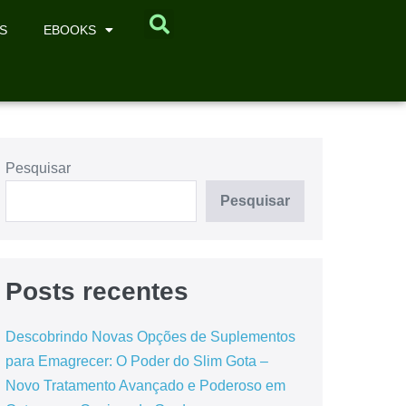
S
EBOOKS
Pesquisar
Pesquisar
Posts recentes
Descobrindo Novas Opções de Suplementos
para Emagrecer: O Poder do Slim Gota –
Novo Tratamento Avançado e Poderoso em