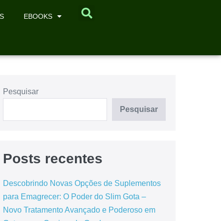
S
EBOOKS
Pesquisar
Pesquisar
Posts recentes
Descobrindo Novas Opções de Suplementos
para Emagrecer: O Poder do Slim Gota –
Novo Tratamento Avançado e Poderoso em